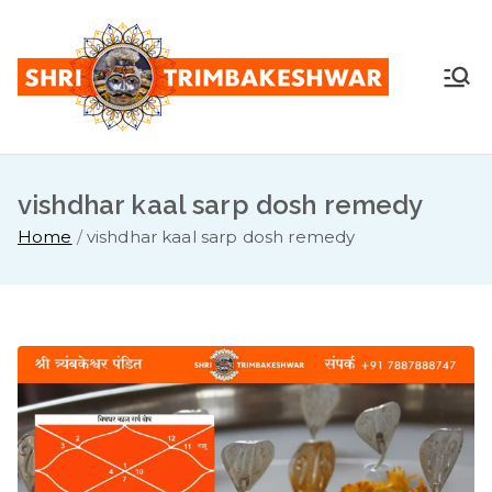
Skip
to
content
Shr
Pandit
Sunil
i
Guruji -
+91
vishdhar kaal sarp dosh remedy
Tri
7887888
Home
vishdhar kaal sarp dosh remedy
747
mb
ake
sh
war