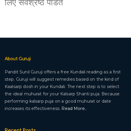
लिए सर्वश्रेष्ठ पंडित
About Guruji
Pandit Sunil Guruji offers a free Kundali reading as a first
step. Guruji will suggest remedies based on the kind of
Kaalsarp dosh in your Kundali. The next step is to select
the ideal muhurat for your Kalsarp Shanti puja. Because
performing kalsarp puja on a good muhurat or date
increases its effectiveness.
Read More..
Recent Posts