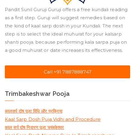
Pandit Sunil Guruji Guruji offers a free kundali reading
as a first step. Guruji will suggest remedies based on
the kind of kaal sarp dosh in your Kundali. The next
step is to select the ideal muhurat for your kalsarp
shanti pooja. because performing kala sarpa puja on
a good muhurat or date increases its effectiveness.
Call +91 7887888747
Trimbakeshwar Pooja
कालसर्प दोष पूजा विधि और प्रक्रिया
Kaal Sarp Dosh Puja Vidhi and Procedure
काल सर्प दोष निवारण पूजा त्र्यंबकेश्वर