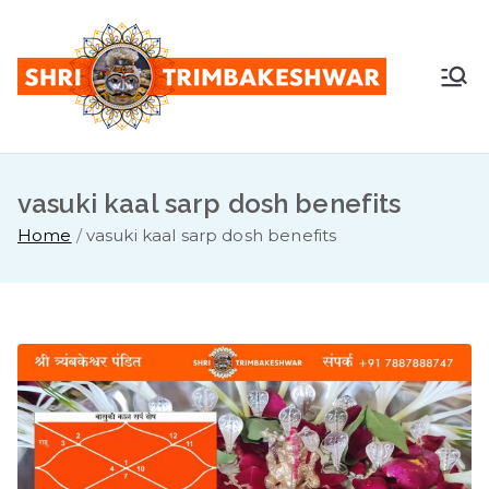
Skip
to
content
Shr
Pandit
Sunil
i
Guruji -
+91
vasuki kaal sarp dosh benefits
Tri
7887888
Home
vasuki kaal sarp dosh benefits
747
mb
ake
sh
war