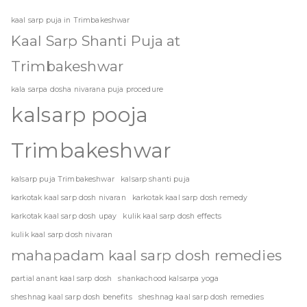
kaal sarp puja in Trimbakeshwar
Kaal Sarp Shanti Puja at
Trimbakeshwar
kala sarpa dosha nivarana puja procedure
kalsarp pooja
Trimbakeshwar
kalsarp puja Trimbakeshwar
kalsarp shanti puja
karkotak kaal sarp dosh nivaran
karkotak kaal sarp dosh remedy
karkotak kaal sarp dosh upay
kulik kaal sarp dosh effects
kulik kaal sarp dosh nivaran
mahapadam kaal sarp dosh remedies
partial anant kaal sarp dosh
shankachood kalsarpa yoga
sheshnag kaal sarp dosh benefits
sheshnag kaal sarp dosh remedies