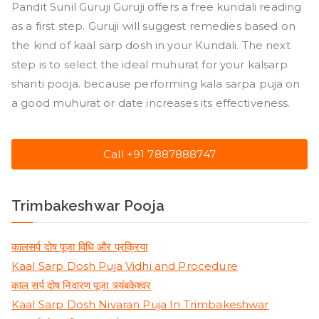
Pandit Sunil Guruji Guruji offers a free kundali reading
as a first step. Guruji will suggest remedies based on
the kind of kaal sarp dosh in your Kundali. The next
step is to select the ideal muhurat for your kalsarp
shanti pooja. because performing kala sarpa puja on
a good muhurat or date increases its effectiveness.
Call +91 7887888747
Trimbakeshwar Pooja
कालसर्प दोष पूजा विधि और प्रक्रिया
Kaal Sarp Dosh Puja Vidhi and Procedure
काल सर्प दोष निवारण पूजा त्र्यंबकेश्वर
Kaal Sarp Dosh Nivaran Puja In Trimbakeshwar