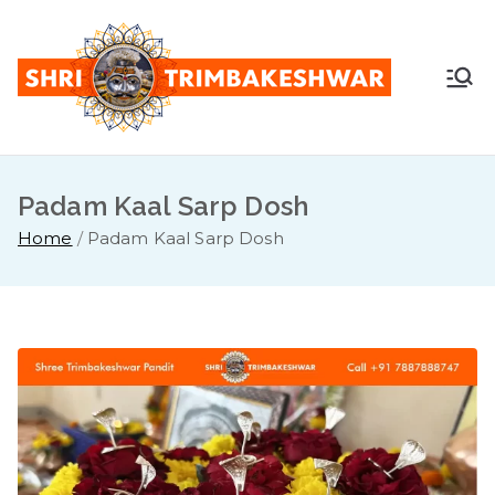
Skip
to
content
Shr
Pandit
Sunil
i
Guruji -
+91
Padam Kaal Sarp Dosh
Tri
7887888
Home
Padam Kaal Sarp Dosh
747
mb
ake
sh
war