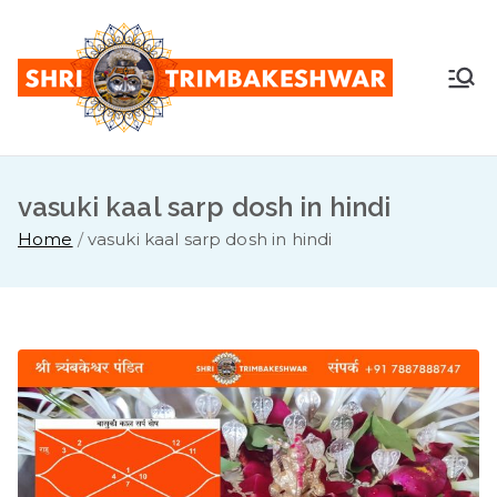
Skip
to
content
Shr
Pandit
Sunil
i
Guruji -
+91
vasuki kaal sarp dosh in hindi
Tri
7887888
Home
vasuki kaal sarp dosh in hindi
747
mb
ake
sh
war