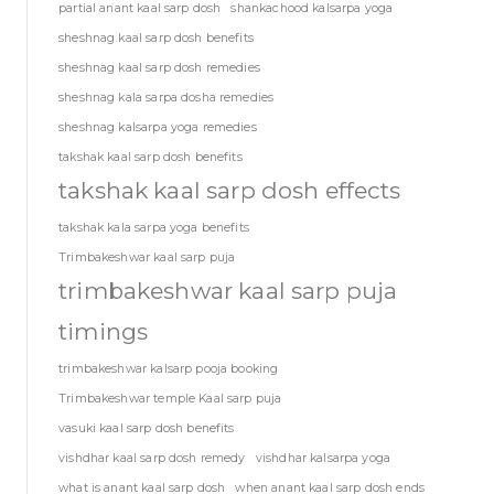
partial anant kaal sarp dosh
shankachood kalsarpa yoga
sheshnag kaal sarp dosh benefits
sheshnag kaal sarp dosh remedies
sheshnag kala sarpa dosha remedies
sheshnag kalsarpa yoga remedies
takshak kaal sarp dosh benefits
takshak kaal sarp dosh effects
takshak kala sarpa yoga benefits
Trimbakeshwar kaal sarp puja
trimbakeshwar kaal sarp puja
timings
trimbakeshwar kalsarp pooja booking
Trimbakeshwar temple Kaal sarp puja
vasuki kaal sarp dosh benefits
vishdhar kaal sarp dosh remedy
vishdhar kalsarpa yoga
what is anant kaal sarp dosh
when anant kaal sarp dosh ends