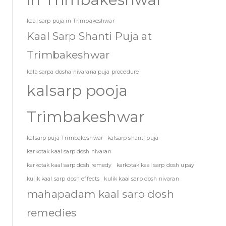
kaal sarp puja in Trimbakeshwar
Kaal Sarp Shanti Puja at
Trimbakeshwar
kala sarpa dosha nivarana puja procedure
kalsarp pooja
Trimbakeshwar
kalsarp puja Trimbakeshwar
kalsarp shanti puja
karkotak kaal sarp dosh nivaran
karkotak kaal sarp dosh remedy
karkotak kaal sarp dosh upay
kulik kaal sarp dosh effects
kulik kaal sarp dosh nivaran
mahapadam kaal sarp dosh
remedies