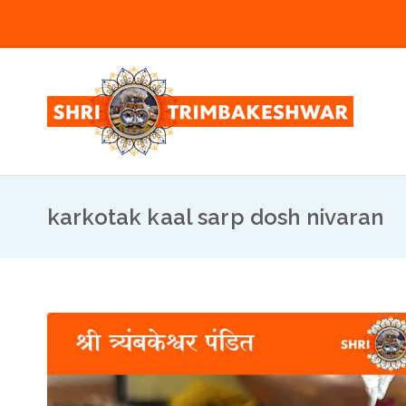
Skip
to
content
Sh
Pandit
karkotak kaal sarp dosh nivaran